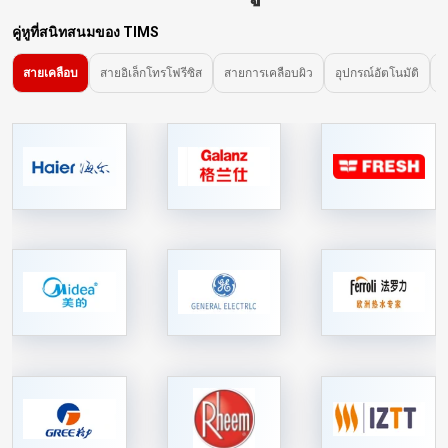
คู่หูที่สนิทสนมของ TIMS
สายเคลือบ
สายอิเล็กโทรโฟรีซิส
สายการเคลือบผิว
อุปกรณ์อัตโนมัติ
อ