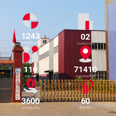
1803
12
การจัดตั้งองค์กร
ประสบการณ์
160
103500
พนักงาน
ครอบคลุมพื้นที่
5220
100
ทุนจดทะเบียน
สิทธิ บัตร