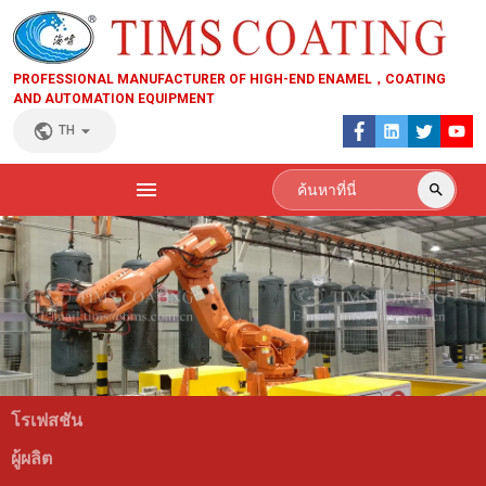
PROFESSIONAL MANUFACTURER OF HIGH-END ENAMEL，COATING
AND AUTOMATION EQUIPMENT
TH
โรเฟสชัน
ผู้ผลิต