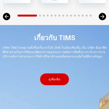
เกี่ยวกับ TIMS
บริษัท TIMS Group ก่อตั้งขึ้นครั้งแรกในปี 2546 ในเมืองเซินเจิ้น เป็น บริษัท มืออาชีพ
ที่มีส่วนร่วมในการวิจัยและพัฒนาการออกแบบการผลิตการติดตั้งการว่าจ้างการขาย
บริการหลังการขายและการให้คําปรึกษาด้านเทคนิคของระบบอัตโนมัติตามข้อมูล
การประหยัดพลังงานสีเขียวและการฉีดพ่นเคลือบฟันอัจฉริยะอุปกรณ์เผาเคลือบฟันที่
อุณหภูมิสูงการทาสีปราศจากฝุ่นการเคลือบผงอิเล็กโทรโฟรีซิสและอุปกรณ์เคลือบอื่น ๆ
โลจิสติกส์และอุปกรณ์ลําเลียงหุ่นยนต์อัตโนมัติและอุปกรณ์อัตโนมัติที่ไม่ได้มาตรฐาน
อื่น ๆ เป็นองค์กรไฮเทคระดับชาติรองประธานของสมาคมอุตสาหกรรมเคลือบจีน
องค์กรมาตรฐานของสมาคมอุตสาหกรรมเคลือบจีน...............
ดูเพิ่มเติม