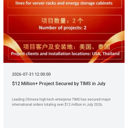
2026-07-31 12:00:00
$12 Million+ Project Secured by TIMS in July
Leading Chinese high-tech enterprise TIMS has secured major
international orders totaling over $12 million in July 2026,
marking a significant milestone in its global expansion. The
contracts include smart enamel spraying, high-temperature
sintering, and automated coating production lines for top-tier
clients in the United States and Thailand. With 20+ years of R&D