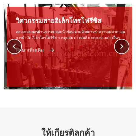
โคร
เปลือก
ตามด้
กระบวน
ศึกษา
ให้เกียรติลูกค้า