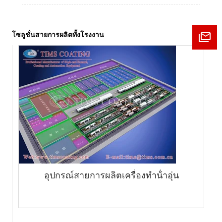
โซลูชั่นสายการผลิตทั้งโรงงาน
อุปกรณ์สายการผลิตเครื่องทําน้ําอุ่น