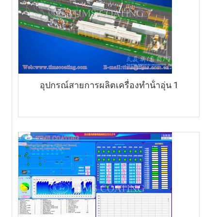
อุปกรณ์สายการผลิตเครื่องทําน้ําอุ่น 1